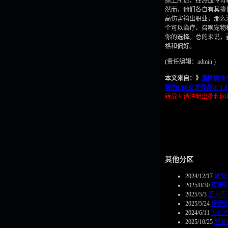
综上所述，在热血传奇
然而，他们各自有其擅
高伤害输出职业，那么
个可以治疗、召唤宠物
你的选择。总的来说，
格和偏好。
(责任编辑：admin )
本文来自：》
皇图霸业
玩的1.80火龙传奇sf_1
转载时请注明出处和网
其他分区
2024/12/17
微变
2025/8/30
传奇
2025/5/3
盛大传
2025/5/24
传奇
2024/6/11
沙巴
2025/10/25
超变