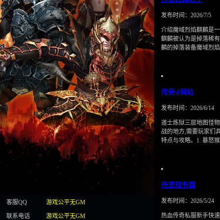
发布时间：2026/7/5
介绍魔域烈焰麒麟是一
麒麟被认为是掉落稀有
麟的掉落装备魔域烈
传奇sf网站
发布时间：2026/6/14
道士炼狱三层地图怪物
战的地方,需要玩家们
特点与攻略。1. 暴怒
传奇服务器
发布时间：2026/5/24
客服QQ
游戏公平无GM
热血传奇私服新手快速
联系电话
游戏公平无GM